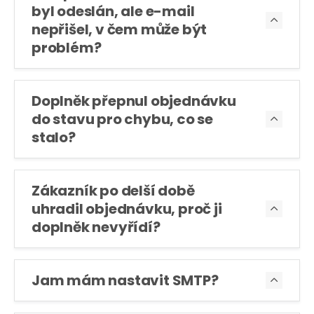
byl odeslán, ale e-mail

nepřišel, v čem může být
problém?
Doplněk přepnul objednávku
do stavu pro chybu, co se

stalo?
Zákazník po delší době
uhradil objednávku, proč ji

doplněk nevyřídí?
Jam mám nastavit SMTP?
