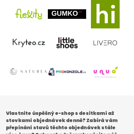
Vlastníte úspěšný e-shop s desítkami až
stovkami objednávek denně? Zabírá vám
přepínání stavů těchto objednávek stále