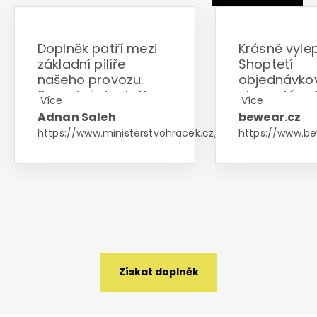
Doplněk patří mezi
Krásně vylep
základní pilíře
Shoptetí
našeho provozu.
objednávko
Samotný doplněk
ekosystém. 
Více
Více
nemá konkurenci na
od mnohýc
Adnan Saleh
bewear.cz
českém trhu. Skvělá
vylepšení se
https://www.ministerstvohracek.cz/
https://www.be
komunikace a
opravdu vypl
zákaznický servis.
protože op
Určitě doporučuji
ubírá manuá
všemi deseti.
práce. Je to
který nemů
chybět u ž
většího e-sh
Získat doplněk