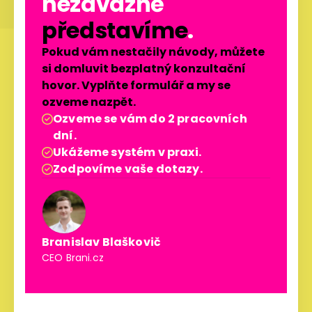
nezávazně
představíme
.
Pokud vám nestačily návody, můžete
si domluvit bezplatný konzultační
hovor. Vyplňte formulář a my se
ozveme nazpět.
Ozveme se vám do 2 pracovních

dní.
Ukážeme systém v praxi.

Zodpovíme vaše dotazy.

Branislav Blaškovič
CEO Brani.cz