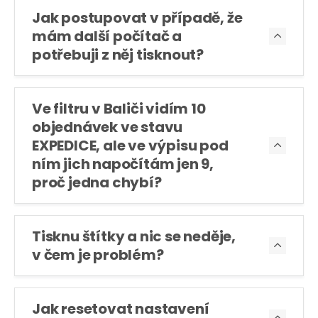
Jak postupovat v případě, že
mám další počítač a

potřebuji z něj tisknout?
Ve filtru v Baliči vidím 10
objednávek ve stavu
EXPEDICE, ale ve výpisu pod

ním jich napočítám jen 9,
proč jedna chybí?
Tisknu štítky a nic se neděje,

v čem je problém?
Jak resetovat nastavení
