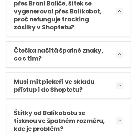
přes Brani Baliče, šítek se
vygeneroval přes Balíkobot,

proč nefunguje tracking
zásilky v Shoptetu?
Čtečka načítá špatné znaky,

co s tím?
Musí mít pickeři ve skladu

přístup i do Shoptetu?
Štítky od Balíkobotu se
tisknou ve špatném rozměru,

kde je problém?