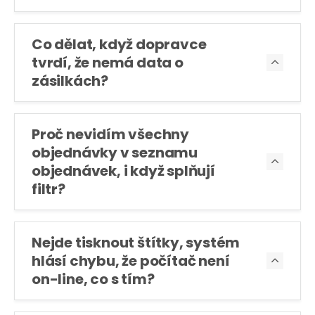
Co dělat, když dopravce
tvrdí, že nemá data o

zásilkách?
Proč nevidím všechny
objednávky v seznamu

objednávek, i když splňují
filtr?
Nejde tisknout štítky, systém
hlásí chybu, že počítač není

on-line, co s tím?