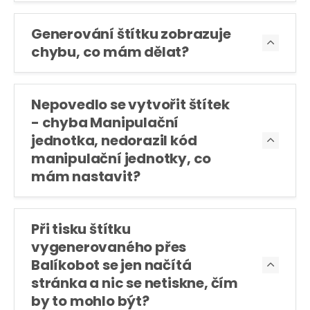
Generování štítku zobrazuje

chybu, co mám dělat?
Nepovedlo se vytvořit štítek
- chyba Manipulační
jednotka, nedorazil kód

manipulační jednotky, co
mám nastavit?
Při tisku štítku
vygenerovaného přes
Balíkobot se jen načítá

stránka a nic se netiskne, čím
by to mohlo být?