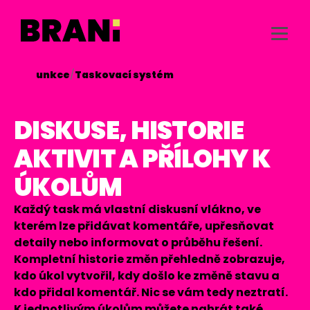
/
Funkce
/
Taskovací systém

DISKUSE, HISTORIE
AKTIVIT A PŘÍLOHY K
ÚKOLŮM
Každý task má vlastní diskusní vlákno, ve
kterém lze přidávat komentáře, upřesňovat
detaily nebo informovat o průběhu řešení.
Kompletní historie změn přehledně zobrazuje,
kdo úkol vytvořil, kdy došlo ke změně stavu a
kdo přidal komentář. Nic se vám tedy neztratí.
K jednotlivým úkolům můžete nahrát také