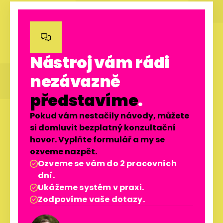

Nástroj vám rádi
nezávazně
představíme
.
Pokud vám nestačily návody, můžete
si domluvit bezplatný konzultační
hovor. Vyplňte formulář a my se
ozveme nazpět.
Ozveme se vám do 2 pracovních

dní.
Ukážeme systém v praxi.

Zodpovíme vaše dotazy.
