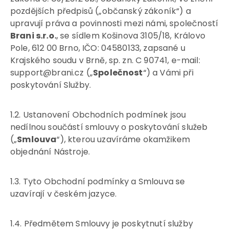
pozdějších předpisů („občanský zákoník“) a
upravují práva a povinnosti mezi námi, společností
Brani s.r.o.
, se sídlem Košinova 3105/18, Královo
Pole, 612 00 Brno, IČO: 04580133, zapsané u
Krajského soudu v Brně, sp. zn. C 90741, e-mail:
support@brani.cz („
Společnost
“) a Vámi při
poskytování Služby.
1.2. Ustanovení Obchodních podmínek jsou
nedílnou součástí smlouvy o poskytování služeb
(„
Smlouva
“), kterou uzavíráme okamžikem
objednání Nástroje.
1.3. Tyto Obchodní podmínky a Smlouva se
uzavírají v českém jazyce.
1.4. Předmětem Smlouvy je poskytnutí služby