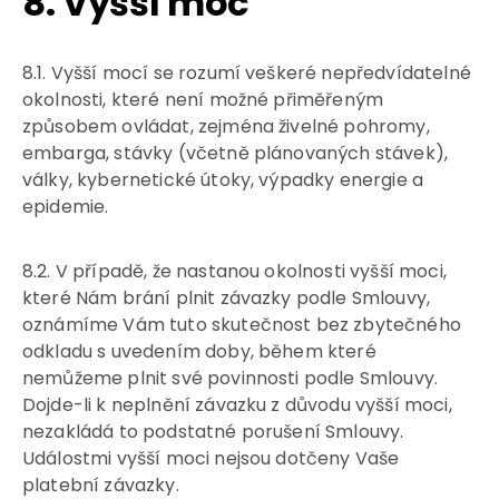
8. Vyšší moc
8.1. Vyšší mocí se rozumí veškeré nepředvídatelné
okolnosti, které není možné přiměřeným
způsobem ovládat, zejména živelné pohromy,
embarga, stávky (včetně plánovaných stávek),
války, kybernetické útoky, výpadky energie a
epidemie.
8.2. V případě, že nastanou okolnosti vyšší moci,
které Nám brání plnit závazky podle Smlouvy,
oznámíme Vám tuto skutečnost bez zbytečného
odkladu s uvedením doby, během které
nemůžeme plnit své povinnosti podle Smlouvy.
Dojde-li k neplnění závazku z důvodu vyšší moci,
nezakládá to podstatné porušení Smlouvy.
Událostmi vyšší moci nejsou dotčeny Vaše
platební závazky.