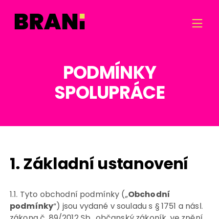

PODMÍNKY
SPOLUPRÁCE
1. Základní ustanovení
1.1. Tyto obchodní podmínky („
Obchodní
podmínky
“) jsou vydané v souladu s § 1751 a násl.
zákona č. 89/2012 Sb., občanský zákoník, ve znění