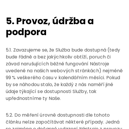
5. Provoz, údržba a
podpora
5.1. Zavazujeme se, že Služba bude dostupná (tedy
bude řádně a bez jakýchkoliv obtíží, poruch či
závad narušujících běžné fungování Nástroje
uvedené na našich webových stránkách) nejméně
99 % veškerého času v kalendářním měsíci. Pokud
by se náhodou stalo, že každý z nás naměří jiné
údaje týkající se dostupnosti Služby, tak
upřednostníme ty Naše.
5.2. Do měření úrovně dostupnosti dle tohoto
článku nelze započítávat některé případy. Jedná
se zejména o dočasné vyřazení Nástroje z provozu