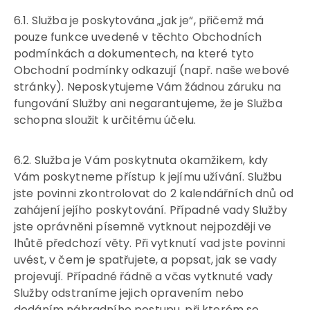
6.1. Služba je poskytována „jak je“, přičemž má
pouze funkce uvedené v těchto Obchodních
podmínkách a dokumentech, na které tyto
Obchodní podmínky odkazují (např. naše webové
stránky). Neposkytujeme Vám žádnou záruku na
fungování Služby ani negarantujeme, že je Služba
schopna sloužit k určitému účelu.
6.2. Služba je Vám poskytnuta okamžikem, kdy
Vám poskytneme přístup k jejímu užívání. Službu
jste povinni zkontrolovat do 2 kalendářních dnů od
zahájení jejího poskytování. Případné vady Služby
jste oprávněni písemně vytknout nejpozději ve
lhůtě předchozí věty. Při vytknutí vad jste povinni
uvést, v čem je spatřujete, a popsat, jak se vady
projevují. Případné řádně a včas vytknuté vady
Služby odstraníme jejich opravením nebo
dodáním náhradního postupu, při kterém se