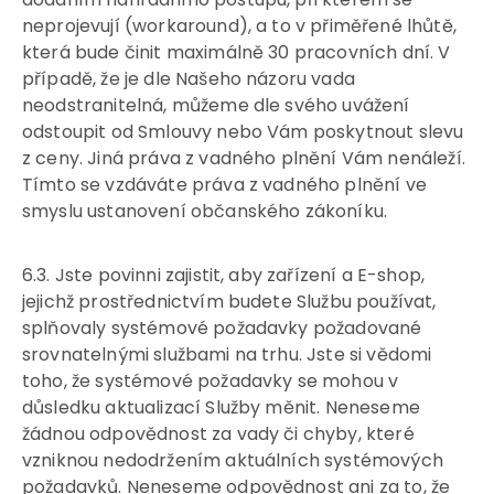
neprojevují (workaround), a to v přiměřené lhůtě,
která bude činit maximálně 30 pracovních dní. V
případě, že je dle Našeho názoru vada
neodstranitelná, můžeme dle svého uvážení
odstoupit od Smlouvy nebo Vám poskytnout slevu
z ceny. Jiná práva z vadného plnění Vám nenáleží.
Tímto se vzdáváte práva z vadného plnění ve
smyslu ustanovení občanského zákoníku.
6.3. Jste povinni zajistit, aby zařízení a E-shop,
jejichž prostřednictvím budete Službu používat,
splňovaly systémové požadavky požadované
srovnatelnými službami na trhu. Jste si vědomi
toho, že systémové požadavky se mohou v
důsledku aktualizací Služby měnit. Neneseme
žádnou odpovědnost za vady či chyby, které
vzniknou nedodržením aktuálních systémových
požadavků. Neneseme odpovědnost ani za to, že