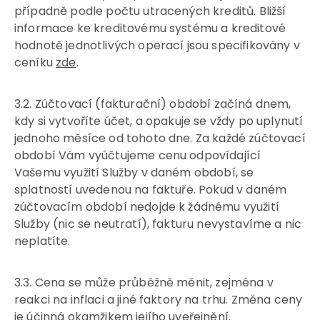
případně podle počtu utracených kreditů. Bližší
informace ke kreditovému systému a kreditové
hodnotě jednotlivých operací jsou specifikovány v
ceníku
zde
.
3.2. Zúčtovací (fakturační) období začíná dnem,
kdy si vytvoříte účet, a opakuje se vždy po uplynutí
jednoho měsíce od tohoto dne. Za každé zúčtovací
období Vám vyúčtujeme cenu odpovídající
Vašemu využití Služby v daném období, se
splatností uvedenou na faktuře. Pokud v daném
zúčtovacím období nedojde k žádnému využití
Služby (nic se neutratí), fakturu nevystavíme a nic
neplatíte.
3.3. Cena se může průběžně měnit, zejména v
reakci na inflaci a jiné faktory na trhu. Změna ceny
je účinná okamžikem jejího uveřejnění.