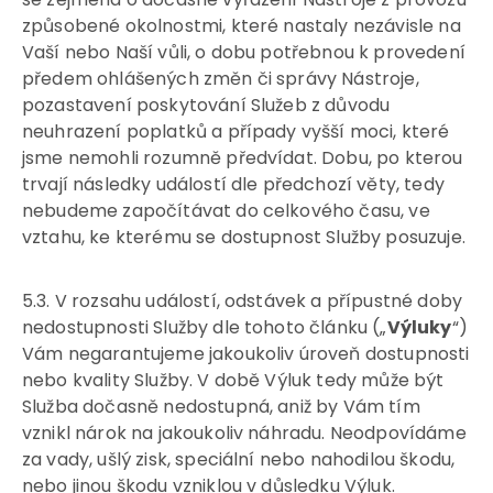
způsobené okolnostmi, které nastaly nezávisle na
Vaší nebo Naší vůli, o dobu potřebnou k provedení
předem ohlášených změn či správy Nástroje,
pozastavení poskytování Služeb z důvodu
neuhrazení poplatků a případy vyšší moci, které
jsme nemohli rozumně předvídat. Dobu, po kterou
trvají následky událostí dle předchozí věty, tedy
nebudeme započítávat do celkového času, ve
vztahu, ke kterému se dostupnost Služby posuzuje.
5.3. V rozsahu událostí, odstávek a přípustné doby
nedostupnosti Služby dle tohoto článku („
Výluky
“)
Vám negarantujeme jakoukoliv úroveň dostupnosti
nebo kvality Služby. V době Výluk tedy může být
Služba dočasně nedostupná, aniž by Vám tím
vznikl nárok na jakoukoliv náhradu. Neodpovídáme
za vady, ušlý zisk, speciální nebo nahodilou škodu,
nebo jinou škodu vzniklou v důsledku Výluk.