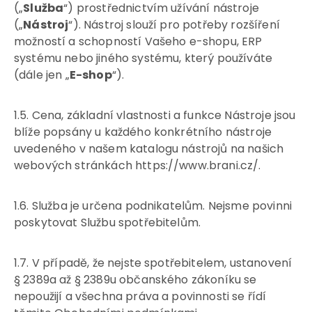
(„
Služba
“) prostřednictvím užívání nástroje
(„
Nástroj
“). Nástroj slouží pro potřeby rozšíření
možností a schopností Vašeho e-shopu, ERP
systému nebo jiného systému, který používáte
(dále jen „
E-shop
“).
1.5. Cena, základní vlastnosti a funkce Nástroje jsou
blíže popsány u každého konkrétního nástroje
uvedeného v našem katalogu nástrojů na našich
webových stránkách https://www.brani.cz/.
1.6. Služba je určena podnikatelům. Nejsme povinni
poskytovat Službu spotřebitelům.
1.7. V případě, že nejste spotřebitelem, ustanovení
§ 2389a až § 2389u občanského zákoníku se
nepoužijí a všechna práva a povinnosti se řídí