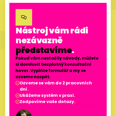

Nástroj vám rádi
nezávazně
představíme
.
Pokud vám nestačily návody, můžete
si domluvit bezplatný konzultační
hovor. Vyplňte formulář a my se
ozveme nazpět.
Ozveme se vám do 2 pracovních

dní.
Ukážeme systém v praxi.

Zodpovíme vaše dotazy.
