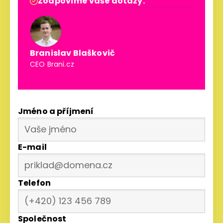
Zodpovíme vaše dotazy.

Branislav Blaškovič
CEO Brani.cz
Jméno a příjmení
E-mail
Telefon
Společnost