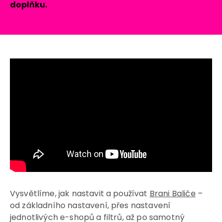
doplňku.
Vysvětlíme, jak nastavit a používat
Brani Baliče
–
od základního nastavení, přes nastavení
jednotlivých e-shopů a filtrů, až po samotný