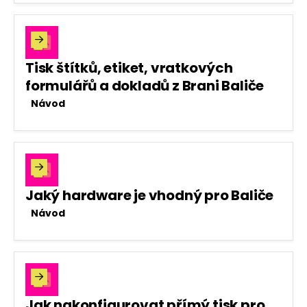

Tisk štítků, etiket, vratkových
formulářů a dokladů z Brani Baliče
Návod

Jaký hardware je vhodný pro Baliče
Návod

Jak nakonfigurovat přímý tisk pro