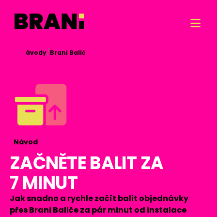

/
/

Návody
Brani Balič
Návod
ZAČNĚTE BALIT ZA
7 MINUT
Jak snadno a rychle začít balit objednávky
přes Brani Baliče za pár minut od instalace