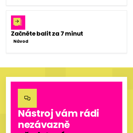

Začněte balit za 7 minut
Návod

Nástroj vám rádi
nezávazně