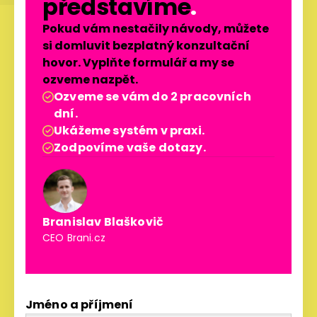
představíme
.
Pokud vám nestačily návody, můžete
si domluvit bezplatný konzultační
hovor. Vyplňte formulář a my se
ozveme nazpět.
Ozveme se vám do 2 pracovních

dní.
Ukážeme systém v praxi.

Zodpovíme vaše dotazy.

Branislav Blaškovič
CEO Brani.cz
Jméno a příjmení