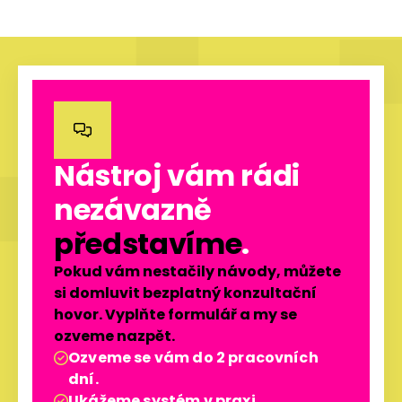

Nástroj vám rádi
nezávazně
představíme
.
Pokud vám nestačily návody, můžete
si domluvit bezplatný konzultační
hovor. Vyplňte formulář a my se
ozveme nazpět.
Ozveme se vám do 2 pracovních

dní.
Ukážeme systém v praxi.
