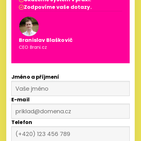
Zodpovíme vaše dotazy.

Branislav Blaškovič
CEO Brani.cz
Jméno a příjmení
E-mail
Telefon