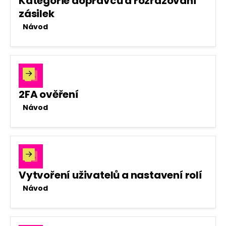
Kategorie dopravců a rozřazování
zásilek
Návod

2FA ověření
Návod

Vytvoření uživatelů a nastavení rolí
Návod