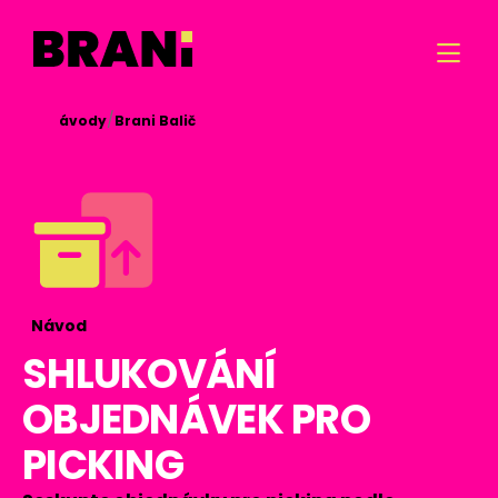

/
/

Návody
Brani Balič
Návod
SHLUKOVÁNÍ
OBJEDNÁVEK PRO
PICKING