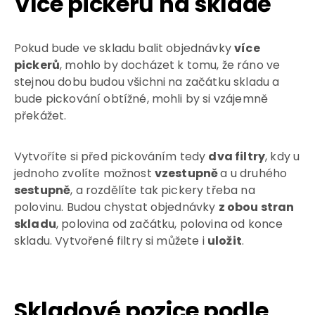
Více pickerů na skladě
Pokud bude ve skladu balit objednávky
více
pickerů
, mohlo by docházet k tomu, že ráno ve
stejnou dobu budou všichni na začátku skladu a
bude pickování obtížné, mohli by si vzájemně
překážet.
Vytvoříte si před pickováním tedy
dva filtry
, kdy u
jednoho zvolíte možnost
vzestupně
a u druhého
sestupně
, a rozdělíte tak pickery třeba na
polovinu. Budou chystat objednávky
z obou stran
skladu
, polovina od začátku, polovina od konce
skladu. Vytvořené filtry si můžete i
uložit
.
Skladové pozice podle