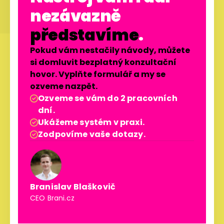
nezávazně
představíme
.
Pokud vám nestačily návody, můžete
si domluvit bezplatný konzultační
hovor. Vyplňte formulář a my se
ozveme nazpět.
Ozveme se vám do 2 pracovních

dní.
Ukážeme systém v praxi.

Zodpovíme vaše dotazy.

Branislav Blaškovič
CEO Brani.cz