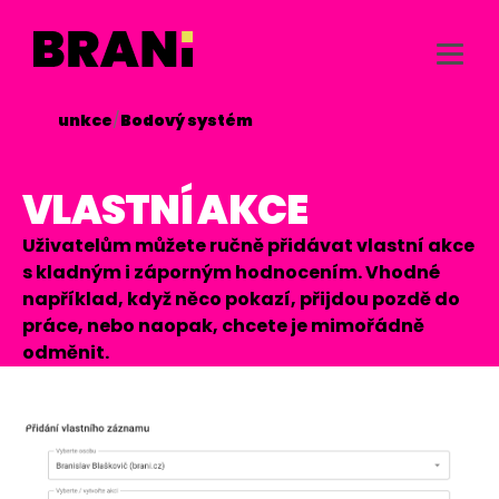
/
Funkce
/
Bodový systém

VLASTNÍ AKCE
Uživatelům můžete ručně přidávat vlastní akce
s kladným i záporným hodnocením. Vhodné
například, když něco pokazí, přijdou pozdě do
práce, nebo naopak, chcete je mimořádně
odměnit.