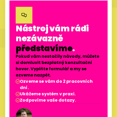

Nástroj vám rádi
nezávazně
představíme
.
Pokud vám nestačily návody, můžete
si domluvit bezplatný konzultační
hovor. Vyplňte formulář a my se
ozveme nazpět.
Ozveme se vám do 2 pracovních

dní.
Ukážeme systém v praxi.

Zodpovíme vaše dotazy.
