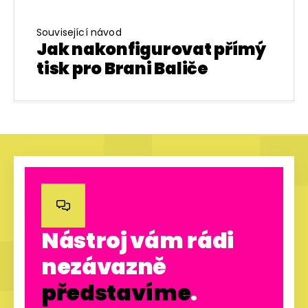
Související návod
Jak nakonfigurovat přímý
tisk pro Brani Baliče

Nástroj vám rádi
nezávazně
představíme
.