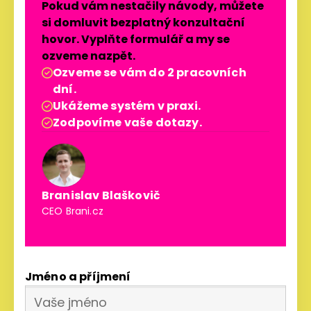
Pokud vám nestačily návody, můžete
si domluvit bezplatný konzultační
hovor. Vyplňte formulář a my se
ozveme nazpět.
Ozveme se vám do 2 pracovních

dní.
Ukážeme systém v praxi.

Zodpovíme vaše dotazy.

Branislav Blaškovič
CEO Brani.cz
Jméno a příjmení