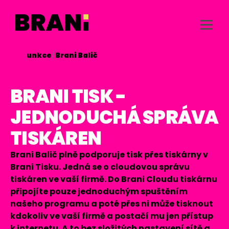
/
Funkce
/
Brani Balič

BRANI TISK -
JEDNODUCHÁ SPRÁVA
TISKÁREN
Brani Balič plně podporuje tisk přes tiskárny v
Brani Tisku. Jedná se o cloudovou správu
tiskáren ve vaší firmě. Do Brani Cloudu tiskárnu
připojíte pouze jednoduchým spuštěním
našeho programu a poté přes ni může tisknout
kdokoliv ve vaší firmě a postačí mu jen přístup
k internetu. A to bez složitých nastavení sítě a