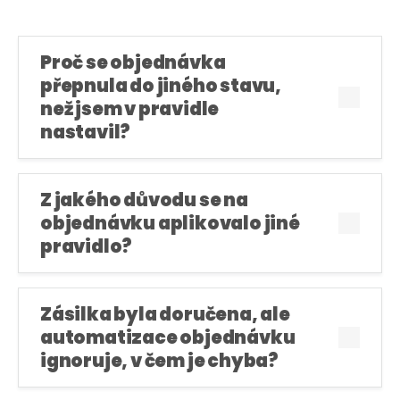
Proč se objednávka
přepnula do jiného stavu,
než jsem v pravidle
nastavil?
Z jakého důvodu se na
objednávku aplikovalo jiné
pravidlo?
Zásilka byla doručena, ale
automatizace objednávku
ignoruje, v čem je chyba?