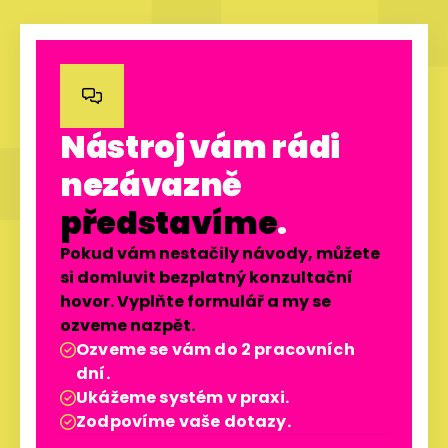

Nástroj vám rádi
nezávazně
představíme
.
Pokud vám nestačily návody, můžete
si domluvit bezplatný konzultační
hovor. Vyplňte formulář a my se
ozveme nazpět.
Ozveme se vám do 2 pracovních

dní.
Ukážeme systém v praxi.

Zodpovíme vaše dotazy.
