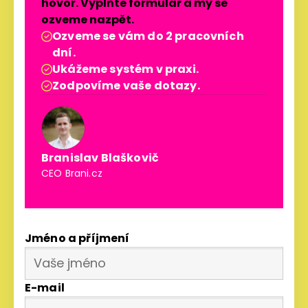
hovor. Vyplňte formulář a my se
ozveme nazpět.
Ozveme se vám do 2 pracovních

dní.
Ukážeme systém v praxi.

Zodpovíme vaše dotazy.

Branislav Blaškovič
CEO Brani.cz
Jméno a příjmení
E-mail