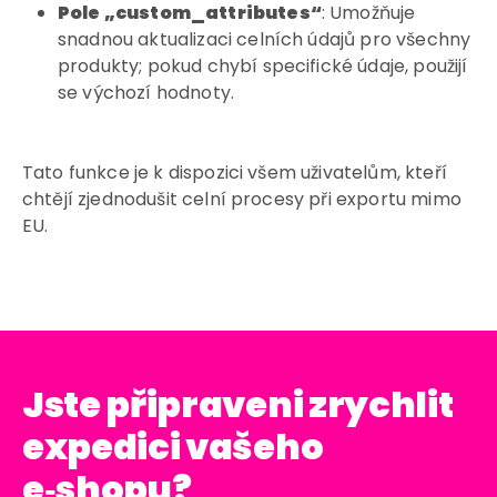
Pole „custom_attributes“
: Umožňuje
snadnou aktualizaci celních údajů pro všechny
produkty; pokud chybí specifické údaje, použijí
se výchozí hodnoty.
Tato funkce je k dispozici všem uživatelům, kteří
chtějí zjednodušit celní procesy při exportu mimo
EU.
Jste připraveni zrychlit
expedici vašeho
e
‑
shopu?