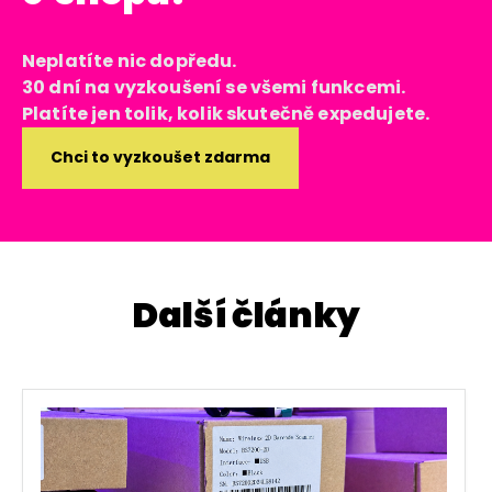
Neplatíte nic dopředu.
30 dní na vyzkoušení se všemi funkcemi.
Platíte jen tolik, kolik skutečně expedujete.
Chci to vyzkoušet zdarma
Další články