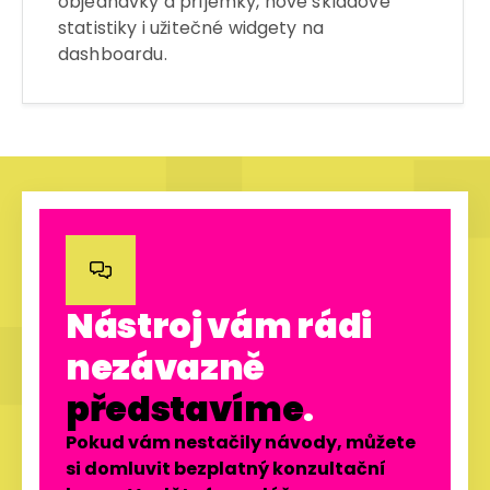
objednávky a příjemky, nové skladové
statistiky i užitečné widgety na
dashboardu.

Nástroj vám rádi
nezávazně
představíme
.
Pokud vám nestačily návody, můžete
si domluvit bezplatný konzultační