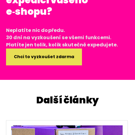
e
‑
shopu?
Neplatíte nic dopředu.
30 dní na vyzkoušení se všemi funkcemi.
Platíte jen tolik, kolik skutečně expedujete.
Chci to vyzkoušet zdarma
Další články