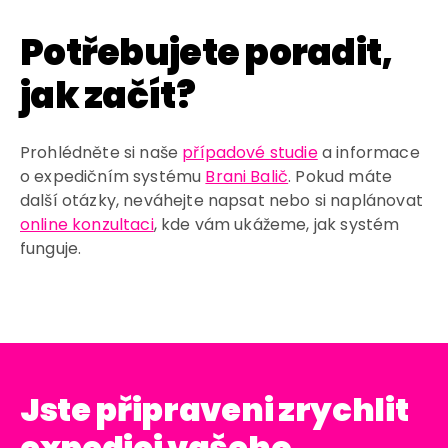
Potřebujete poradit,
jak začít?
Prohlédněte si naše
případové studie
a informace
o expedičním systému
Brani Balič
. Pokud máte
další otázky, neváhejte napsat nebo si naplánovat
online konzultaci
, kde vám ukážeme, jak systém
funguje.
Jste připraveni zrychlit
expedici vašeho