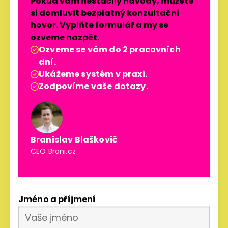
Pokud vám nestačily návody, můžete
si domluvit bezplatný konzultační
hovor. Vyplňte formulář a my se
ozveme nazpět.
Ozveme se vám do 2 pracovních

dní.
Ukážeme systém v praxi.

Zodpovíme vaše dotazy.

Branislav Blaškovič
CEO Brani.cz
Jméno a příjmení