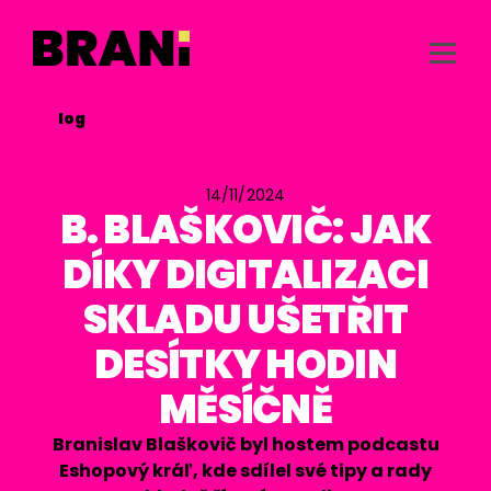
/
Blog

14/11/2024
B. BLAŠKOVIČ: JAK
DÍKY DIGITALIZACI
SKLADU UŠETŘIT
DESÍTKY HODIN
MĚSÍČNĚ
Branislav Blaškovič byl hostem podcastu
Eshopový kráľ, kde sdílel své tipy a rady