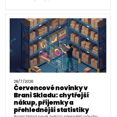
28/7/2026
Červencové novinky v
Brani Skladu: chytřejší
nákup, příjemky a
přehlednější statistiky
Brani Sklad nově nabízí přesnější návrhy