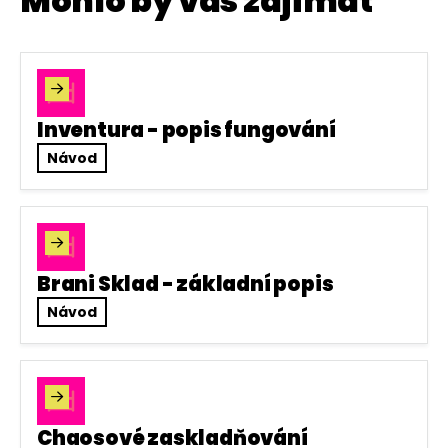
Mohlo by vás zajímat

Inventura - popis fungování
Návod

Brani Sklad - základní popis
Návod

Chaosové zaskladňování