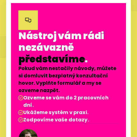

Nástroj vám rádi
nezávazně
představíme
.
Pokud vám nestačily návody, můžete
si domluvit bezplatný konzultační
hovor. Vyplňte formulář a my se
ozveme nazpět.
Ozveme se vám do 2 pracovních

dní.
Ukážeme systém v praxi.

Zodpovíme vaše dotazy.
