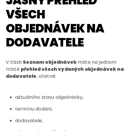
JASNÝ PŘEHLED
VŠECH
OBJEDNÁVEK NA
DODAVATELE
V části
Seznam objednávek
máte na jednom
místě
přehled všech vydaných objednávek na
dodavatele
, včetně:
aktuálního stavu objednávky,
termínu dodání,
dodavatele,