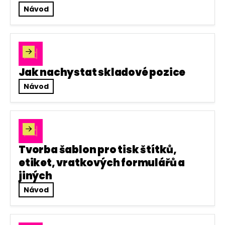
Návod

Jak nachystat skladové pozice
Návod

Tvorba šablon pro tisk štítků,
etiket, vratkových formulářů a
jiných
Návod