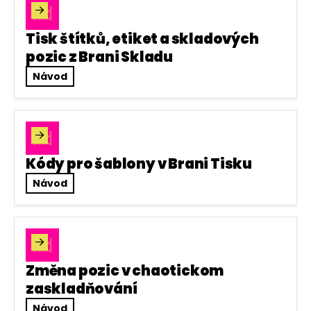

Tisk štítků, etiket a skladových
pozic z Brani Skladu
Návod

Kódy pro šablony v Brani Tisku
Návod

Změna pozic v chaotickom
zaskladňování
Návod